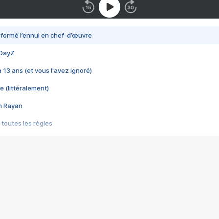
nsformé l’ennui en chef-d’œuvre
 DayZ
 a 13 ans (et vous l'avez ignoré)
e (littéralement)
im Rayan
 toutes les règles
s les jeux vidéo
us choquant de Rockstar ? - Le scandale BULLY
e plus moche de Steam
du RÊVE tourne au CAUCHEMAR
pendant 8 heures