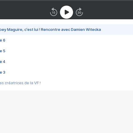
bey Maguire, c'est lui ! Rencontre avec Damien Witecka
e 6
e 5
e 4
e 3
s créatrices de la VF !
e 2
e 1
e Mektoub My Love arrive enfin ! Rencontre avec Shaïn Boumedine et Sal
i : après Toni en famille